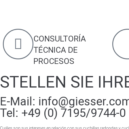
CONSULTORÍA
TÉCNICA DE
PROCESOS
STELLEN SIE IHR
E-Mail:
info@giesser.co
Tel:
+49 (0) 7195/9744-0
Cuáles son sus intereses en relación con sus cuchillas redondas y cuch